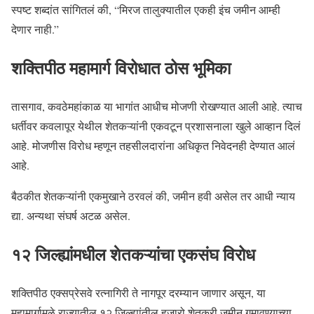
स्पष्ट शब्दांत सांगितलं की, “मिरज तालुक्यातील एकही इंच जमीन आम्ही
देणार नाही.”
शक्तिपीठ महामार्ग विरोधात ठोस भूमिका
तासगाव, कवठेमहांकाळ या भागांत आधीच मोजणी रोखण्यात आली आहे. त्याच
धर्तीवर कवलापूर येथील शेतकऱ्यांनी एकवटून प्रशासनाला खुले आव्हान दिलं
आहे. मोजणीस विरोध म्हणून तहसीलदारांना अधिकृत निवेदनही देण्यात आलं
आहे.
बैठकीत शेतकऱ्यांनी एकमुखाने ठरवलं की, जमीन हवी असेल तर आधी न्याय
द्या. अन्यथा संघर्ष अटळ असेल.
१२ जिल्ह्यांमधील शेतकऱ्यांचा एकसंघ विरोध
शक्तिपीठ एक्सप्रेसवे रत्नागिरी ते नागपूर दरम्यान जाणार असून, या
महामार्गामुळे राज्यातील १२ जिल्ह्यांतील हजारो शेतकरी जमीन गमावण्याच्या