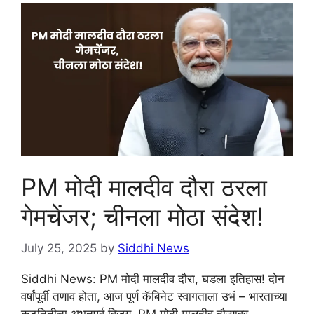
PM मोदी मालदीव दौरा ठरला
गेमचेंजर; चीनला मोठा संदेश!
July 25, 2025
by
Siddhi News
Siddhi News: PM मोदी मालदीव दौरा, घडला इतिहास! दोन
वर्षांपूर्वी तणाव होता, आज पूर्ण कॅबिनेट स्वागताला उभं – भारताच्या
कूटनितीचा अभूतपूर्व विजय. PM मोदी मालदीव दौऱ्यावर