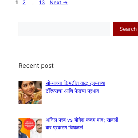
Page
Page
Page
1
2
…
13
Next
→
Search
Search
Recent post
सोन्याच्या किंमतीत वाढ; ट्रम्पच्या
टॅरिफ्सचा आणि फेडचा प्रभाव
अनिल परब vs योगेश कदम वाद; सावली
बार प्रकरण चिघळलं