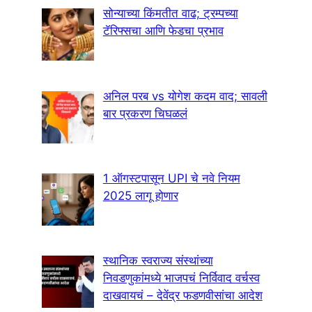
सोन्याच्या किंमतीत वाढ; ट्रम्पच्या
टॅरिफ्सचा आणि फेडचा प्रभाव
अनिल परब vs योगेश कदम वाद; सावली
बार प्रकरण चिघळलं
1 ऑगस्टपासून UPI चे नवे नियम
2025 लागू होणार
स्थानिक स्वराज्य संस्थांच्या
निवडणुकांमध्ये भाजपचं निर्विवाद वर्चस्व
दाखवायचं – देवेंद्र फडणवीसांचा आदेश