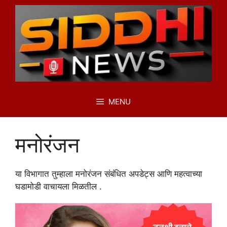
Skip
to
content
MENU
मनोरंजन
या विभागात तुम्हाला मनोरंजन संबंधित अपडेट्स आणि महत्वाच्या
घडामोडी वाचायला मिळतील .