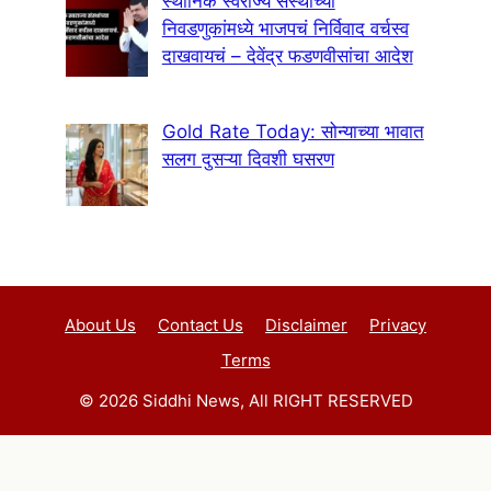
स्थानिक स्वराज्य संस्थांच्या
निवडणुकांमध्ये भाजपचं निर्विवाद वर्चस्व
दाखवायचं – देवेंद्र फडणवीसांचा आदेश
Gold Rate Today: सोन्याच्या भावात
सलग दुसऱ्या दिवशी घसरण
About Us
Contact Us
Disclaimer
Privacy
Terms
© 2026 Siddhi News, All RIGHT RESERVED