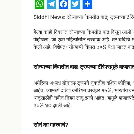
W
T
F
T
S
Siddhi News: सोन्याच्या किंमतीत वाढ; ट्रम्पच्या टॅरिफ
h
e
a
w
h
a
l
c
i
a
गेल्या काही दिवसांत सोन्याच्या किंमतीत वाढ दिसून आ
t
e
e
t
r
पोहोचला, जो एका महिन्यांतील उच्चांक आहे. तर चांदीचे भ
केली आहे. विशेषतः सोन्याची किंमत ३५% पेक्षा जास्त वाढ
s
g
b
t
e
A
r
o
e
सोन्याच्या किंमतीत वाढ! ट्रम्पच्या टॅरिफ्समुळे बाजा
p
a
o
r
p
m
k
अमेरिका अध्यक्ष डोनाल्ड ट्रम्पने नुकतीच दक्षिण कोरिया
आहेत. त्यामध्ये दक्षिण कोरियन वस्तूंवर १५%, भारतीय वस
धातूंसाठीही नवीन नियम लागू झाले आहेत. यामुळे बाजारपे
२०% घट झाली आहे.
सोनं का महत्त्वाचं?