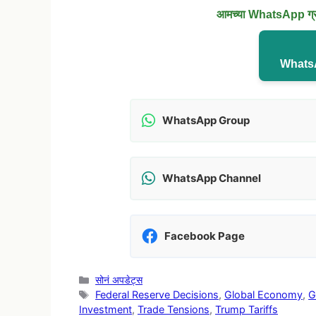
आमच्या WhatsApp ग्रुप
WhatsA
WhatsApp Group
WhatsApp Channel
Facebook Page
Categories
सोनं अपडेट्स
Tags
Federal Reserve Decisions
,
Global Economy
,
G
Investment
,
Trade Tensions
,
Trump Tariffs