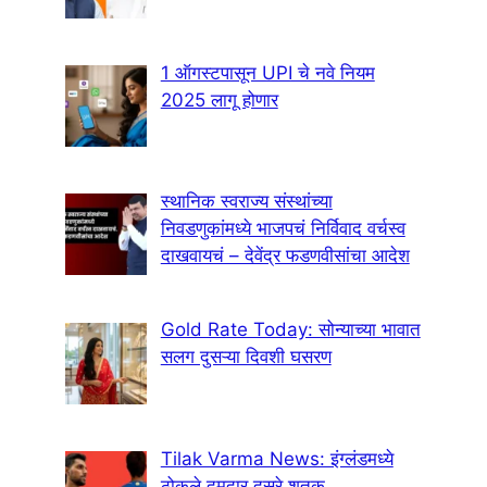
1 ऑगस्टपासून UPI चे नवे नियम
2025 लागू होणार
स्थानिक स्वराज्य संस्थांच्या
निवडणुकांमध्ये भाजपचं निर्विवाद वर्चस्व
दाखवायचं – देवेंद्र फडणवीसांचा आदेश
Gold Rate Today: सोन्याच्या भावात
सलग दुसऱ्या दिवशी घसरण
Tilak Varma News: इंग्लंडमध्ये
ठोकले दमदार दुसरे शतक