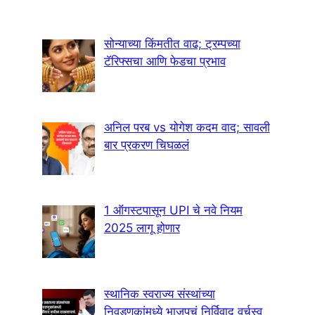
सोन्याच्या किंमतीत वाढ; ट्रम्पच्या
टॅरिफ्सचा आणि फेडचा प्रभाव
अनिल परब vs योगेश कदम वाद; सावली
बार प्रकरण चिघळलं
1 ऑगस्टपासून UPI चे नवे नियम
2025 लागू होणार
स्थानिक स्वराज्य संस्थांच्या
निवडणुकांमध्ये भाजपचं निर्विवाद वर्चस्व