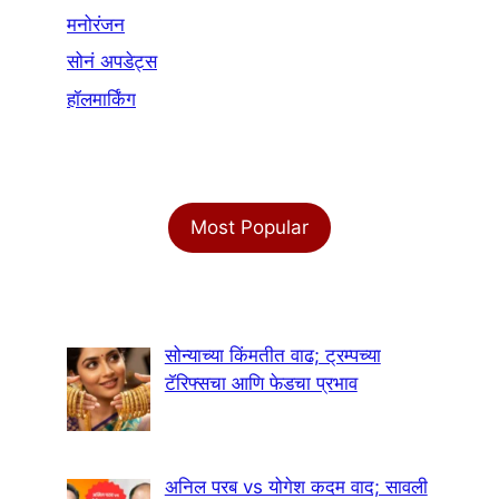
मनोरंजन
सोनं अपडेट्स
हॉलमार्किंग
Most Popular
सोन्याच्या किंमतीत वाढ; ट्रम्पच्या
टॅरिफ्सचा आणि फेडचा प्रभाव
अनिल परब vs योगेश कदम वाद; सावली