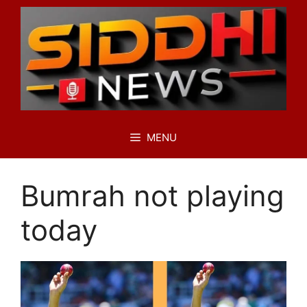
Skip
to
content
MENU
Bumrah not playing
today