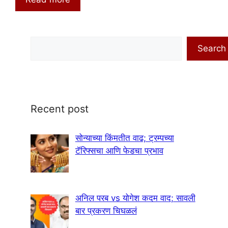
Search
Search
Recent post
सोन्याच्या किंमतीत वाढ; ट्रम्पच्या
टॅरिफ्सचा आणि फेडचा प्रभाव
अनिल परब vs योगेश कदम वाद; सावली
बार प्रकरण चिघळलं