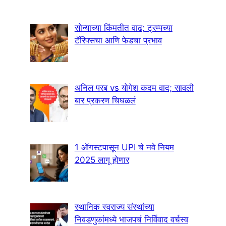
सोन्याच्या किंमतीत वाढ; ट्रम्पच्या
टॅरिफ्सचा आणि फेडचा प्रभाव
अनिल परब vs योगेश कदम वाद; सावली
बार प्रकरण चिघळलं
1 ऑगस्टपासून UPI चे नवे नियम
2025 लागू होणार
स्थानिक स्वराज्य संस्थांच्या
निवडणुकांमध्ये भाजपचं निर्विवाद वर्चस्व