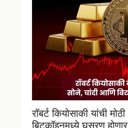
रॉबर्ट कियोसाकी यांची मोठी
बिटकॉइनमध्ये घसरण होणा