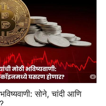
 भविष्यवाणी: सोने, चांदी आणि
र?