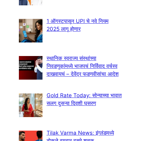
1 ऑगस्टपासून UPI चे नवे नियम
2025 लागू होणार
स्थानिक स्वराज्य संस्थांच्या
निवडणुकांमध्ये भाजपचं निर्विवाद वर्चस्व
दाखवायचं – देवेंद्र फडणवीसांचा आदेश
Gold Rate Today: सोन्याच्या भावात
सलग दुसऱ्या दिवशी घसरण
Tilak Varma News: इंग्लंडमध्ये
ठोकले दमदार दुसरे शतक