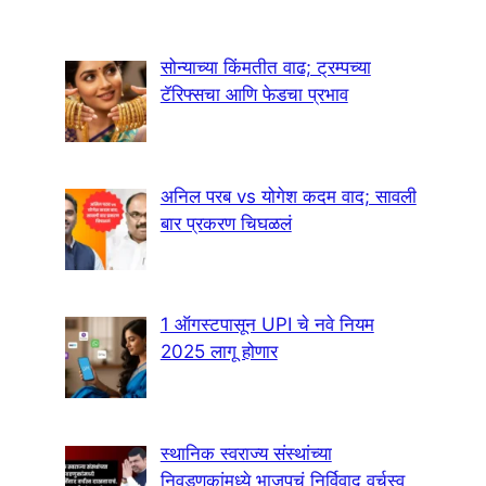
सोन्याच्या किंमतीत वाढ; ट्रम्पच्या
टॅरिफ्सचा आणि फेडचा प्रभाव
अनिल परब vs योगेश कदम वाद; सावली
बार प्रकरण चिघळलं
1 ऑगस्टपासून UPI चे नवे नियम
2025 लागू होणार
स्थानिक स्वराज्य संस्थांच्या
निवडणुकांमध्ये भाजपचं निर्विवाद वर्चस्व