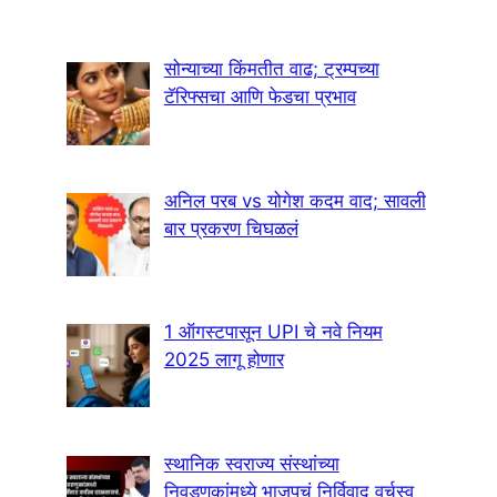
सोन्याच्या किंमतीत वाढ; ट्रम्पच्या
टॅरिफ्सचा आणि फेडचा प्रभाव
अनिल परब vs योगेश कदम वाद; सावली
बार प्रकरण चिघळलं
1 ऑगस्टपासून UPI चे नवे नियम
2025 लागू होणार
स्थानिक स्वराज्य संस्थांच्या
निवडणुकांमध्ये भाजपचं निर्विवाद वर्चस्व