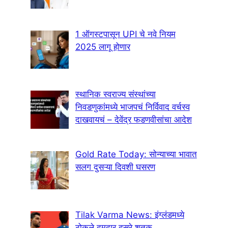
1 ऑगस्टपासून UPI चे नवे नियम
2025 लागू होणार
स्थानिक स्वराज्य संस्थांच्या
निवडणुकांमध्ये भाजपचं निर्विवाद वर्चस्व
दाखवायचं – देवेंद्र फडणवीसांचा आदेश
Gold Rate Today: सोन्याच्या भावात
सलग दुसऱ्या दिवशी घसरण
Tilak Varma News: इंग्लंडमध्ये
ठोकले दमदार दुसरे शतक