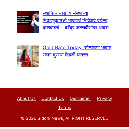
स्थानिक स्वराज्य संस्थांच्या
निवडणुकांमध्ये भाजपचं निर्विवाद वर्चस्व
दाखवायचं – देवेंद्र फडणवीसांचा आदेश
Gold Rate Today: सोन्याच्या भावात
सलग दुसऱ्या दिवशी घसरण
About Us
Contact Us
Disclaimer
Privacy
Terms
© 2026 Siddhi News, All RIGHT RESERVED