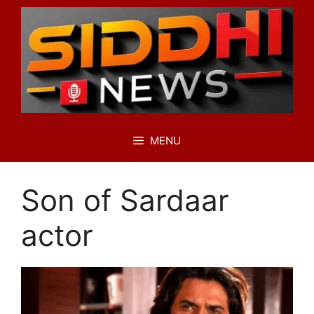
Skip
to
content
MENU
Son of Sardaar
actor