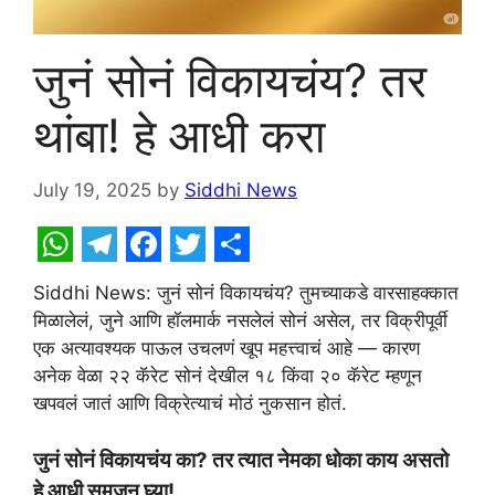
जुनं सोनं विकायचंय? तर
थांबा! हे आधी करा
July 19, 2025
by
Siddhi News
W
T
F
T
S
Siddhi News: जुनं सोनं विकायचंय? तुमच्याकडे वारसाहक्कात
h
e
a
w
h
मिळालेलं, जुने आणि हॉलमार्क नसलेलं सोनं असेल, तर विक्रीपूर्वी
a
l
c
i
a
एक अत्यावश्यक पाऊल उचलणं खूप महत्त्वाचं आहे — कारण
t
e
e
t
r
अनेक वेळा २२ कॅरेट सोनं देखील १८ किंवा २० कॅरेट म्हणून
खपवलं जातं आणि विक्रेत्याचं मोठं नुकसान होतं.
s
g
b
t
e
A
r
o
e
जुनं सोनं विकायचंय का? तर त्यात नेमका धोका काय असतो
p
a
o
r
हे आधी समजून घ्या!