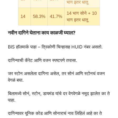
भाग इतर धातू
14 भाग सोने + 10
14
58.3%
41.7%
भाग इतर धातू
नवीन दागिने घेताना काय काळजी घ्याल?
BIS हॉलमार्क पाहा – त्रिकोणी चिन्हासह HUID नंबर असतो.
दागिन्याची कॅरेट आणि वजन स्पष्टपणे तपासा.
जर स्टोन असलेला दागिना असेल, तर सोनं आणि स्टोनचं वजन
वेगळं बघा.
बिलामध्ये सोनं, स्टोन, डायमंड यांचे दर वेगवेगळे नमूद झालेत का ते
पाहा.
दागिन्यावर यूनिक कोड आणि सोनाराचं नाव लिहिलं आहे का ते