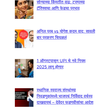
सोन्याच्या किंमतीत वाढ; ट्रम्पच्या
टॅरिफ्सचा आणि फेडचा प्रभाव
अनिल परब vs योगेश कदम वाद; सावली
बार प्रकरण चिघळलं
1 ऑगस्टपासून UPI चे नवे नियम
2025 लागू होणार
स्थानिक स्वराज्य संस्थांच्या
निवडणुकांमध्ये भाजपचं निर्विवाद वर्चस्व
दाखवायचं – देवेंद्र फडणवीसांचा आदेश