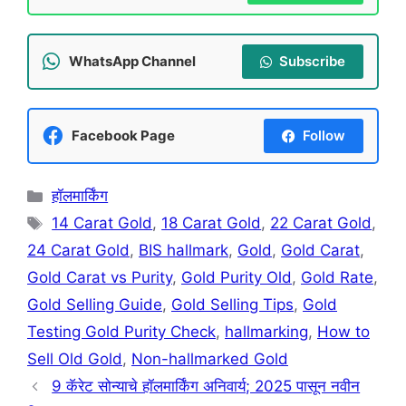
WhatsApp Channel
Subscribe
Facebook Page
Follow
Categories
हॉलमार्किंग
Tags
14 Carat Gold
,
18 Carat Gold
,
22 Carat Gold
,
24 Carat Gold
,
BIS hallmark
,
Gold
,
Gold Carat
,
Gold Carat vs Purity
,
Gold Purity Old
,
Gold Rate
,
Gold Selling Guide
,
Gold Selling Tips
,
Gold
Testing Gold Purity Check
,
hallmarking
,
How to
Sell Old Gold
,
Non-hallmarked Gold
9 कॅरेट सोन्याचे हॉलमार्किंग अनिवार्य; 2025 पासून नवीन