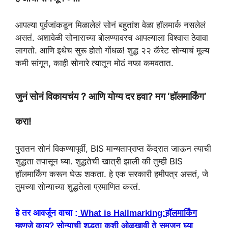
p
m
k
आपल्या पूर्वजांकडून मिळालेलं सोनं बहुतांश वेळा हॉलमार्क नसलेलं
असतं. अशावेळी सोनाराच्या बोलण्यावरच आपल्याला विश्वास ठेवावा
लागतो. आणि इथेच सुरू होतो गोंधळ! शुद्ध २२ कॅरेट सोन्याचं मूल्य
कमी सांगून, काही सोनारे त्यातून मोठं नफा कमवतात.
जुनं सोनं विकायचंय ? आणि योग्य दर हवा? मग ‘हॉलमार्किंग’
करा!
पुरातन सोनं विकण्यापूर्वी, BIS मान्यताप्राप्त केंद्रात जाऊन त्याची
शुद्धता तपासून घ्या. शुद्धतेची खात्री झाली की तुम्ही BIS
हॉलमार्किंग करून घेऊ शकता. हे एक सरकारी हमीपत्र असतं, जे
तुमच्या सोन्याच्या शुद्धतेला प्रमाणित करतं.
हे तर आवर्जून वाचा :
What is Hallmarking:हॉलमार्किंग
म्हणजे काय? सोन्याची शुद्धता कशी ओळखावी ते समजून घ्या