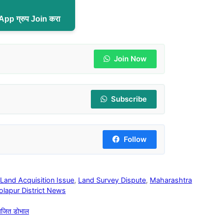
pp ग्रुप Join करा
Join Now
Subscribe
Follow
,
Land Acquisition Issue
,
Land Survey Dispute
,
Maharashtra
olapur District News
 अजित डोभाल