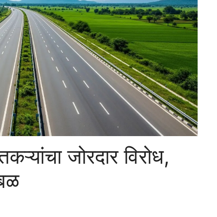
ेतकऱ्यांचा जोरदार विरोध,
ळबळ