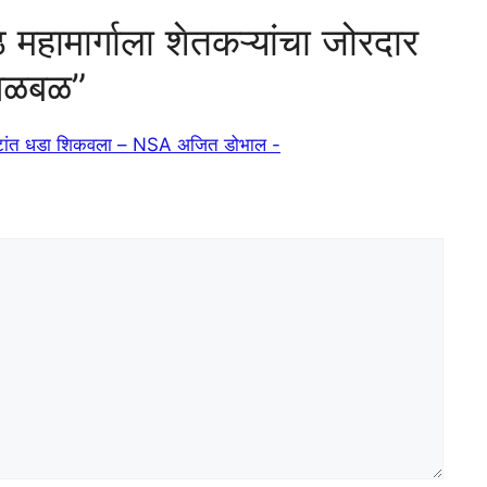
हामार्गाला शेतकऱ्यांचा जोरदार
 खळबळ”
िनिटांत धडा शिकवला – NSA अजित डोभाल -