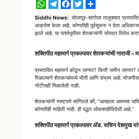
W
T
F
T
S
Siddhi News:
सोलापूर-सांगोला तालुक्यात प्रस्तावि
h
e
a
w
h
आक्रोश केला आहे. कोणतीही पूर्वसूचना न देता अधिकाऱ्या
a
l
c
i
a
झाले आहे. या पार्श्वभूमीवर शेतकऱ्यांनी जोरदार विरोध कर
t
e
e
t
r
s
g
b
t
e
शक्तिपीठ महामार्ग प्रकल्पावर शेतकऱ्यांची नाराजी –
A
r
o
e
प्रस्तावित महामार्ग कोठून जाणार? किती जमीन जाणार? क
p
a
o
r
मिळाल्याने शेतकऱ्यांमध्ये भीती आणि संभ्रम आहे. मोज
p
m
k
नोटीसही मिळालेली नाही.
शेतकऱ्यांनी स्पष्टपणे सांगितले की, “आम्हाला आमच्या 
कोणतीही माहिती नाही. ही पद्धत लोकशाहीविरोधी आहे.”
शक्तिपीठ महामार्ग प्रकल्पावर अ‍ॅड. सचिन देशमुख यां