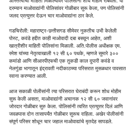
a
l
c
i
a
अस्तित्वाची माहिती मिळाल्यावर पोलिसांनी शोध मोहीम राबवली. या
t
e
e
t
r
दरम्यान माओवाद्यांनी पोलिसांवर गोळीबार सुरू केला, पण पोलिसांनी
जलद प्रत्युत्तर देऊन चार माओवाद्यांना ठार केले.
s
g
b
t
e
A
r
o
e
गडचिरोली: महाराष्ट्र-छत्तीसगड सीमेवर नुकतीच उभी केलेली
p
a
o
r
पोस्ट, कवंडे हद्दीत काही माओवादी दबा बसवून आहेत, अशी
खात्रीशीर माहिती पोलिसांना मिळाली. अति.पोलीस अधीक्षक एम.
p
m
k
रमेश यांच्या नेतृत्वाखाली १२ सी ६० पथके, म्हणजे सुमारे ३००
कमांडो आणि सीआरपीएफची एक तुकडी काल दुपारी कवंडे व
नेलगुंडा भागातून इंद्रावती नदीकाठच्या परिसरात मुसळधार पावसात
रवाना करण्यात आली.
आज सकाळी पोलीसांनी त्या परिसरात घेराबंदी करून शोध मोहीम
सुरू केली असता, माओवाद्यांनी अचानक १२ सी ६० जवानांवर
जोरदार गोळीबार सुरु केला. पोलिसांनी त्वरित प्रत्युत्तर दिलं आणि
जवळपास दोन तासापर्यंत गोळीबार सुरूच राहिला. अखेर पोलीसांनी
संपूर्ण परिसर शोधून चार जहाल माओवाद्यांचे मृतदेह सापडले.