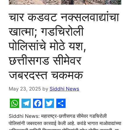
चार कडवट नक्सलवाद्यांचा
खात्मा; गडचिरोली
पोलिसांचे मोठे यश,
छत्तीसगड सीमेवर
जबरदस्त चकमक
May 23, 2025
by
Siddhi News
W
T
F
T
S
Siddhi News: महाराष्ट्र-छत्तीसगड सीमेवर गडचिरोली
h
e
a
w
h
पोलिसांनी जबरदस्त कारवाई केली आहे. कवंडे भागात माओवाद्यांच्या