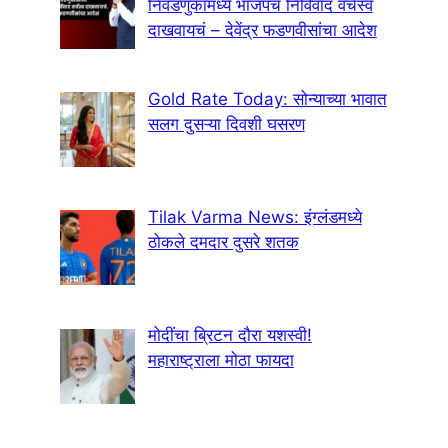
निवडणुकांमध्ये भाजपचं निर्विवाद वर्चस्व
दाखवायचं – देवेंद्र फडणवीसांचा आदेश
Gold Rate Today: सोन्याच्या भावात
सलग दुसऱ्या दिवशी घसरण
Tilak Varma News: इंग्लंडमध्ये
ठोकले दमदार दुसरे शतक
मोदींचा ब्रिटन दौरा यशस्वी!
महाराष्ट्राला मोठा फायदा