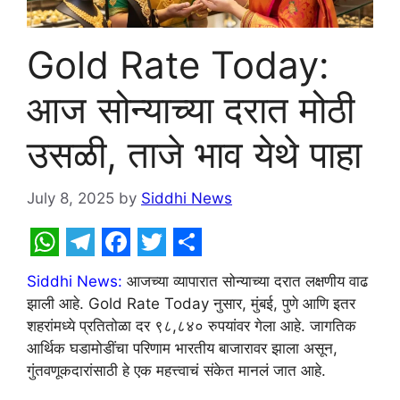
Gold Rate Today:
आज सोन्याच्या दरात मोठी
उसळी, ताजे भाव येथे पाहा
July 8, 2025
by
Siddhi News
W
T
F
T
S
Siddhi News:
आजच्या व्यापारात सोन्याच्या दरात लक्षणीय वाढ
h
e
a
w
h
झाली आहे. Gold Rate Today नुसार, मुंबई, पुणे आणि इतर
a
l
c
i
a
शहरांमध्ये प्रतितोळा दर ९८,८४० रुपयांवर गेला आहे. जागतिक
t
e
e
t
r
आर्थिक घडामोडींचा परिणाम भारतीय बाजारावर झाला असून,
गुंतवणूकदारांसाठी हे एक महत्त्वाचं संकेत मानलं जात आहे.
s
g
b
t
e