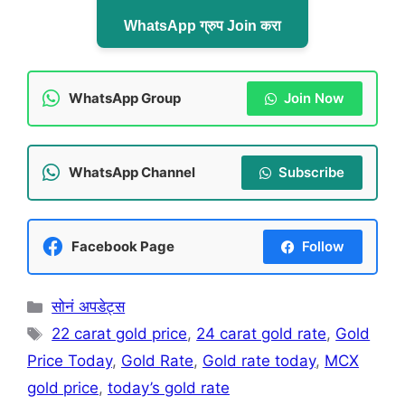
WhatsApp ग्रुप Join करा
WhatsApp Group
Join Now
WhatsApp Channel
Subscribe
Facebook Page
Follow
Categories
सोनं अपडेट्स
Tags
22 carat gold price
,
24 carat gold rate
,
Gold
Price Today
,
Gold Rate
,
Gold rate today
,
MCX
gold price
,
today’s gold rate