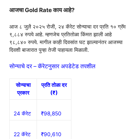
A
r
o
e
आजचा Gold Rate काय आहे?
p
a
o
r
p
m
k
आज ८ जुलै २०२५ रोजी, २४ कॅरेट सोन्याचा दर प्रति १० ग्रॅम
९,८८४ रुपये आहे. म्हणजेच प्रतितोळा किंमत झाली आहे
९८,८४० रुपये. मागील काही दिवसांत घट झाल्यानंतर आजच्या
दिवशी बाजारात पुन्हा तेजी पाहायला मिळाली.
सोन्याचे दर – कॅरेटनुसार अपडेटेड तपशील
सोन्याचा
प्रति तोळा दर
प्रकार
(₹)
24 कॅरेट
₹98,850
22 कॅरेट
₹90,610