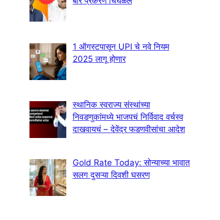
बार प्रकरण चिघळलं
1 ऑगस्टपासून UPI चे नवे नियम
2025 लागू होणार
स्थानिक स्वराज्य संस्थांच्या
निवडणुकांमध्ये भाजपचं निर्विवाद वर्चस्व
दाखवायचं – देवेंद्र फडणवीसांचा आदेश
Gold Rate Today: सोन्याच्या भावात
सलग दुसऱ्या दिवशी घसरण