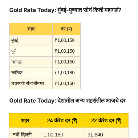
A
r
o
e
Gold Rate Today: मुंबई-पुण्यात सोनं किती महागलं?
p
a
o
r
p
m
k
शहर
दर (₹)
मुंबई
₹1,00,150
पुणे
₹1,00,150
नागपूर
₹1,00,150
नाशिक
₹1,00,180
छत्रपती संभाजीनगर
₹1,00,150
Gold Rate Today:
देशातील अन्य शहरांतील आजचे दर
शहर
24 कॅरेट दर (₹)
22 कॅरेट दर (₹)
नवी दिल्ली
1,00,180
91,840