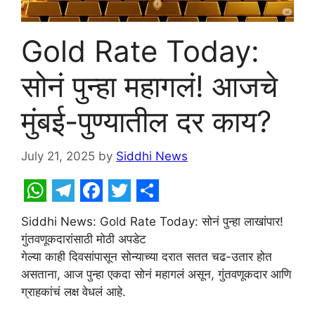
Gold Rate Today:
सोनं पुन्हा महागलं! आजचे
मुंबई-पुण्यातील दर काय?
July 21, 2025
by
Siddhi News
W
T
F
T
S
Siddhi News: Gold Rate Today: सोनं पुन्हा लाखांपार!
h
e
a
w
h
गुंतवणूकदारांसाठी मोठी अपडेट
a
l
c
i
a
गेल्या काही दिवसांपासून सोन्याच्या दरात सतत चढ-उतार होत
t
e
e
t
r
असताना, आज पुन्हा एकदा सोनं महागलं असून, गुंतवणूकदार आणि
ग्राहकांचं लक्ष वेधलं आहे.
s
g
b
t
e