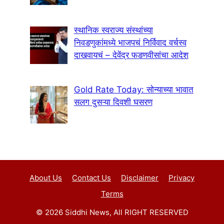
स्थानिक स्वराज्य संस्थांच्या
निवडणुकांमध्ये भाजपचं निर्विवाद वर्चस्व
दाखवायचं – देवेंद्र फडणवीसांचा आदेश
Gold Rate Today: सोन्याच्या भावात
सलग दुसऱ्या दिवशी घसरण
About Us
Contact Us
Disclaimer
Privacy
Terms
© 2026 Siddhi News, All RIGHT RESERVED