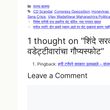
Categories
ताज्या बातम्या
Tags
CD Scandal
,
Congress Opposition
,
Honeytrap 
Sena Crisis
,
Vijay Wadettiwar Maharashtra Politic
नितेश राणेंची राज ठाकरेंना थेट चॅलेंज; नया नगरवर सवाल
मनोज जरांगे: दोन ठाकरे एकत्र आले तर पोट दुखायचं कारण नाही
1 thought on “शिंदे सरक
वडेट्टीवारांचा गौप्यस्फोट”
Pingback:
हनी ट्रॅपने सरकार उलथवले – संज
Leave a Comment
Comment