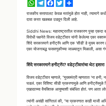
W
T
F
T
S
राजकीय सत्तापालट केवळ मतांमुळे होत नाही, त्यामागे कध
h
e
a
w
h
दावा करत खळबळ उडवून दिली आहे.
a
l
c
i
a
t
e
e
t
r
Siddhi News: महाराष्ट्रातील राजकारण पुन्हा एकदा वाद
विरोधी पक्षनेते विजय वडेट्टीवार यांनी केलेल्या एका वक्तव
s
g
b
t
e
शिंदे सरकारमागे हनीट्रॅप आणि एक ‘सीडी’ हे मुख्य कारण ह
A
r
o
e
एका योजनाबद्ध फसवणुकीच्या जाळ्यातून मिळाली, असा गंभ
p
a
o
r
p
m
k
शिंदे सरकारमागे हनीट्रॅप? वडेट्टीवारांचा थेट इशारा
विजय वडेट्टीवार म्हणाले, “मुख्यमंत्री म्हणतात ‘ना हनी, 
घडलं. एका विशिष्ट सीडी प्रकरणामुळे आणि हनीट्रॅपमुळे 
एखाद्याच्या वैयक्तिक आयुष्याशी संबंधित होतं. पण आता ल
त्यांनी असंही सांगितलं की, “या प्रकरणात काही माजी अध