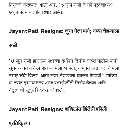
t
e
e
t
r
नियुक्ती करण्यात आली आहे. 15 जुलै रोजी ते नवे प्रदेशाध्यक्ष
s
g
b
t
e
म्हणून पदभार स्वीकारणार आहेत.
A
r
o
e
p
a
o
r
Jayant Patil Resigns: जुना नेता मागे; नव्या चेहऱ्याला
p
m
k
संधी
10 जून रोजी झालेल्या पक्षाच्या वर्धापन दिनीच जयंत पाटील यांनी
सूचक वक्तव्य केलं होतं – “मला या पदातून मुक्त करा. पक्षाने मला
भरपूर संधी दिल्या. आता नव्या नेतृत्वाला चालना मिळावी.” त्यांच्या
या स्पष्ट इशाऱ्यानंतर आज पक्षश्रेष्ठींनी निर्णय घेतला आणि
नेतृत्वाची सूत्रं शिंदेंकडे सोपवली.
Jayant Patil Resigns: शशिकांत शिंदेंची पहिली
प्रतिक्रिया