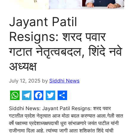
Jayant Patil
Resigns: शरद पवार
गटात नेतृत्वबदल, शिंदे नवे
अध्यक्ष
July 12, 2025
by
Siddhi News
W
T
F
T
S
Siddhi News: Jayant Patil Resigns: शरद पवार
h
e
a
w
h
गटातील प्रदेश नेतृत्वात आज मोठा बदल करण्यात आला.गेली सात
a
l
c
i
a
वर्षे पक्षाच्या प्रदेशाध्यक्षपदाची धुरा सांभाळणारे जयंत पाटील यांनी
राजीनामा दिला आहे. त्यांच्या जागी आता शशिकांत शिंदे यांची