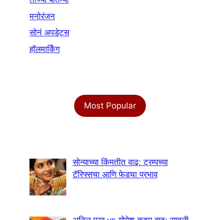
मनोरंजन
सोनं अपडेट्स
हॉलमार्किंग
Most Popular
सोन्याच्या किंमतीत वाढ; ट्रम्पच्या
टॅरिफ्सचा आणि फेडचा प्रभाव