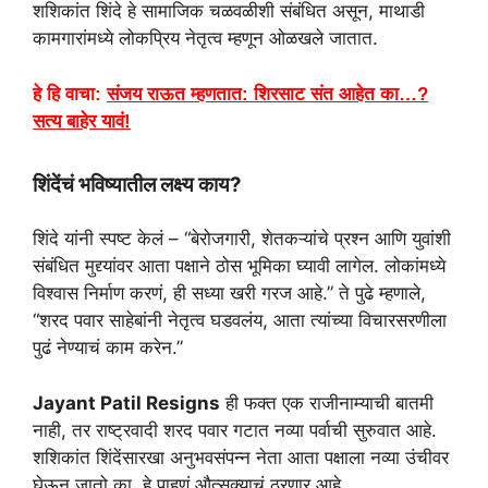
शशिकांत शिंदे हे सामाजिक चळवळीशी संबंधित असून, माथाडी
कामगारांमध्ये लोकप्रिय नेतृत्व म्हणून ओळखले जातात.
हे हि वाचा:
संजय राऊत म्हणतात: शिरसाट संत आहेत का…?
सत्य बाहेर यावं!
शिंदेंचं भविष्यातील लक्ष्य काय?
शिंदे यांनी स्पष्ट केलं – “बेरोजगारी, शेतकऱ्यांचे प्रश्न आणि युवांशी
संबंधित मुद्द्यांवर आता पक्षाने ठोस भूमिका घ्यावी लागेल. लोकांमध्ये
विश्वास निर्माण करणं, ही सध्या खरी गरज आहे.” ते पुढे म्हणाले,
“शरद पवार साहेबांनी नेतृत्व घडवलंय, आता त्यांच्या विचारसरणीला
पुढं नेण्याचं काम करेन.”
Jayant Patil Resigns
ही फक्त एक राजीनाम्याची बातमी
नाही, तर राष्ट्रवादी शरद पवार गटात नव्या पर्वाची सुरुवात आहे.
शशिकांत शिंदेंसारखा अनुभवसंपन्न नेता आता पक्षाला नव्या उंचीवर
घेऊन जातो का, हे पाहणं औत्सुक्याचं ठरणार आहे.