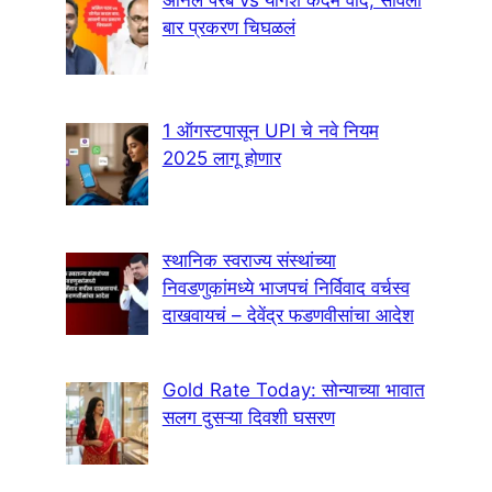
अनिल परब vs योगेश कदम वाद; सावली
बार प्रकरण चिघळलं
1 ऑगस्टपासून UPI चे नवे नियम
2025 लागू होणार
स्थानिक स्वराज्य संस्थांच्या
निवडणुकांमध्ये भाजपचं निर्विवाद वर्चस्व
दाखवायचं – देवेंद्र फडणवीसांचा आदेश
Gold Rate Today: सोन्याच्या भावात
सलग दुसऱ्या दिवशी घसरण