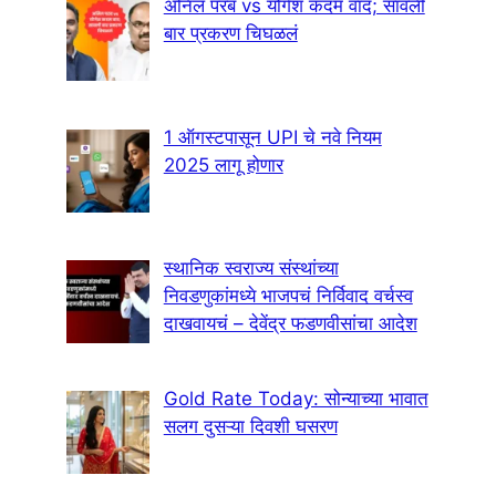
अनिल परब vs योगेश कदम वाद; सावली
बार प्रकरण चिघळलं
1 ऑगस्टपासून UPI चे नवे नियम
2025 लागू होणार
स्थानिक स्वराज्य संस्थांच्या
निवडणुकांमध्ये भाजपचं निर्विवाद वर्चस्व
दाखवायचं – देवेंद्र फडणवीसांचा आदेश
Gold Rate Today: सोन्याच्या भावात
सलग दुसऱ्या दिवशी घसरण