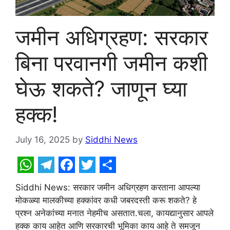
जमीन अधिग्रहण: सरकार
बिना परवानगी जमीन कशी
घेऊ शकते? जाणून घ्या
हक्क!
July 16, 2025
by
Siddhi News
W
T
F
T
S
Siddhi News: सरकार जमीन अधिग्रहण करताना आपल्या
h
e
a
w
h
मोकळ्या मालकीच्या हक्कांवर कधी जबरदस्ती करू शकते? हे
a
l
c
i
a
प्रश्न अनेकांच्या मनात नेहमीच असतात.चला, कायद्यानुसार आपले
हक्क काय आहेत आणि सरकारची भूमिका काय आहे ते समजून