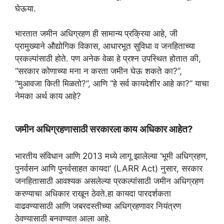
t
e
e
t
r
घेऊया.
s
g
b
t
e
A
r
o
e
भारतात जमीन अधिग्रहण ही सामान्य प्रक्रिया आहे, जी
p
a
o
r
प्रामुख्याने औद्योगिक विकास, आधारभूत सुविधा व जनहिताच्या
प्रकल्पांसाठी होते. पण अनेक वेळा हे प्रश्न उपस्थित होतात की,
p
m
k
“सरकार कोणाच्या मना न करता जमीन घेऊ शकते का?”,
“मुआवजा किती मिळतो?”, आणि “हे सर्व कायदेशीर आहे का?” याचा
नेमका अर्थ काय आहे?
जमीन अधिग्रहणासाठी सरकारला काय अधिकार आहेत?
भारतीय संविधान आणि 2013 मध्ये लागू झालेल्या ‘भूमी अधिग्रहण,
पुनर्वसन आणि पुनर्वसाहत कायदा’ (LARR Act) नुसार, सरकार
जनहितासाठी आवश्यक असलेल्या प्रकल्पांसाठी जमीन अधिग्रहण
करण्याचा अधिकार राखून ठेवते.हा कायदा पारदर्शकता
वाढवण्यासाठी आणि जबरदस्तीच्या अधिग्रहणावर नियंत्रण
ठेवण्यासाठी बनवण्यात आला आहे.