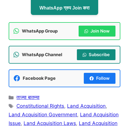
WhatsApp ग्रुप Join करा
WhatsApp Group
Join Now
WhatsApp Channel
Subscribe
Facebook Page
Follow
Categories
ताज्या बातम्या
Tags
Constitutional Rights
,
Land Acquisition
,
Land Acquisition Government
,
Land Acquisition
Issue
,
Land Acquisition Laws
,
Land Acquisition