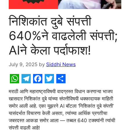
निशिकांत दुबे संपत्ती
640%ने वाढलेली संपत्ती;
AIने केला पर्दाफाश!
July 9, 2025
by
Siddhi News
W
T
F
T
S
मराठी आणि महाराष्ट्राविषयी वादग्रस्त विधान करणाऱ्या भाजप
h
e
a
w
h
खासदार निशिकांत दुबे यांच्या संपत्तीविषयी धक्कादायक माहिती
a
l
c
i
a
समोर आली आहे. एका युझरने AI बॉटला ‘निशिकांत दुबे संपत्ती’
t
e
e
t
r
यासंदर्भात विचारणा केली असता, त्यांच्या आर्थिक प्रगतीचा
जबरदस्त आकडा समोर आला — तब्बल 640 टक्क्यांनी त्यांची
s
g
b
t
e
संपत्ती वाढली आहे!