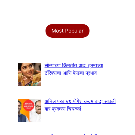
Most Popular
सोन्याच्या किंमतीत वाढ; ट्रम्पच्या
टॅरिफ्सचा आणि फेडचा प्रभाव
अनिल परब vs योगेश कदम वाद; सावली
बार प्रकरण चिघळलं