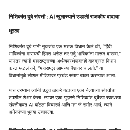
A
r
o
e
p
a
o
r
निशिकांत दुबे संपत्ती : AI खुलास्याने उडाली राजकीय वादाचा
p
m
k
धूरळा
निशिकांत दुबे यांनी नुकतंच एक भडक विधान केलं की, “हिंदी
भाषिकांना मारायची हिंमत असेल तर उर्दू भाषिकांना मारून दाखवा.”
यानंतर त्यांनी महाराष्ट्राच्या अर्थव्यवस्थेबाबतही वादग्रस्त विधान
करत म्हटलं की, “महाराष्ट्र आमच्या पैशावर चालतो.” या
विधानांमुळे सोशल मीडियावर प्रचंड संताप व्यक्त करण्यात आला.
याच दरम्यान त्यांनी उद्धव ठाकरे गटाच्या एका नेत्याच्या संपत्तीचा
तपशील शेअर केला. त्यावर एका युझरने निशिकांत दुबेंच्या स्वतःच्या
संपत्तीबाबत AI बॉटला विचारलं आणि मग जे समोर आलं, त्याने
अनेकांच्या भुवया उंचावल्या.