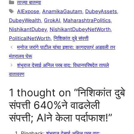
Categories
ताज्या बातम्या
Tags
AIExpose
,
AnamikaGautam
,
DubeyAssets
,
DubeyWealth
,
GrokAI
,
MaharashtraPolitics
,
NishikantDubey
,
NishikantDubeyNetWorth
,
PoliticalNetWorth
,
निशिकांत दुबे संपत्ती
मनोज जरांगे पाटील यांचा इशारा: कागदपत्रं अडवली तर
मंत्रालय घेरू
शंभूराज देसाई अनिल परब वाद: विधानपरिषदेत तापले
वातावरण
1 thought on “निशिकांत दुबे
संपत्ती 640%ने वाढलेली
संपत्ती; AIने केला पर्दाफाश!”
Pingback:
शंभूराज देसाई अनिल परब वाद: