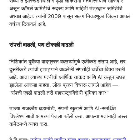
सध्या ते झारखंडमधील गोड्डा लोकसभा मतदारसंघाचे खासदार
असून कॉमर्स कमिटीचे सदस्य आणि माहिती तंत्रज्ञान समितीचे
अध्यक्ष आहेत. त्यांनी 2009 पासून सलग निवडणुका जिंकत आपलं
वर्चस्व टिकवलं आहे.
संपत्ती वाढली, पण टीकाही वाढली
निशिकांत दुबेंच्या वादग्रस्त वक्तव्यांमुळे एकीकडे संताप आहे, तर
दुसरीकडे त्यांची झपाट्याने वाढलेली संपत्तीही चर्चेचा विषय ठरली
आहे. आता त्यांच्या पत्नीची आर्थिक ताकद आणि AI कडून उघड
झालेला आकडा पाहता, लोक प्रश्न विचारू लागले आहेत —
“संपत्ती एवढी वाढली तरी महाराष्ट्रविरोधी भूमिका का?”
ताज्या राजकीय घडामोडी, संपत्ती खुलासे आणि AI-समर्थित
विश्लेषणांसाठी आमच्या पेजला फॉलो करा. आपल्या मतांनाही जरूर
कमेंटमध्ये व्यक्त करा.
हे हि वाचा:
मनोज जरांगे पाटील यांचा इशारा: कागदपत्रं अडवली