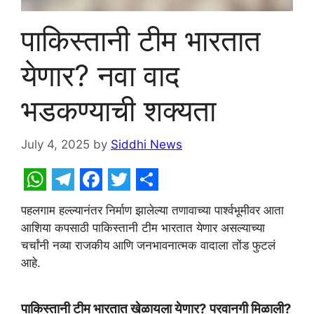
पाकिस्तानी टीम भारतात
येणार? नवा वाद
भडकण्याची शक्यता
July 4, 2025
by
Siddhi News
W
T
F
T
S
पहलगाम हल्ल्यानंतर निर्माण झालेल्या तणावाच्या पार्श्वभूमीवर आता
h
e
a
w
h
आशिया कपसाठी पाकिस्तानी टीम भारतात येणार असल्याच्या
a
l
c
i
a
चर्चांनी नव्या राजकीय आणि जनभावनात्मक वादाला तोंड फुटलं
t
e
e
t
r
आहे.
s
g
b
t
e
A
r
o
e
पाकिस्तानी टीम भारतात खेळायला येणार? परवानगी मिळाली?