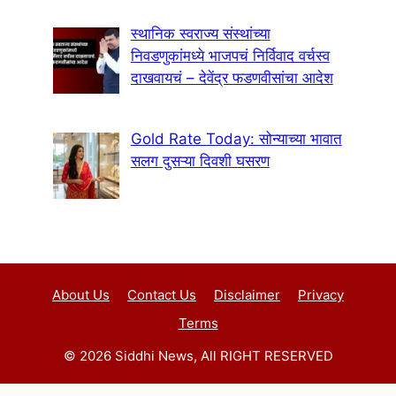
स्थानिक स्वराज्य संस्थांच्या
निवडणुकांमध्ये भाजपचं निर्विवाद वर्चस्व
दाखवायचं – देवेंद्र फडणवीसांचा आदेश
Gold Rate Today: सोन्याच्या भावात
सलग दुसऱ्या दिवशी घसरण
About Us
Contact Us
Disclaimer
Privacy
Terms
© 2026 Siddhi News, All RIGHT RESERVED