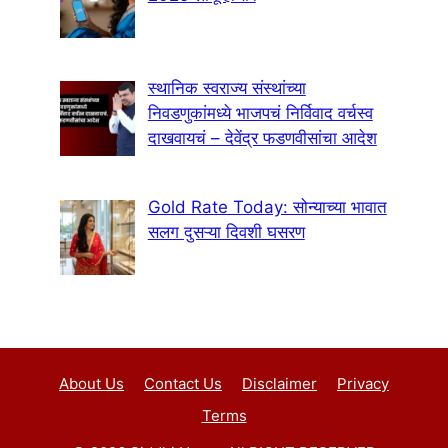
स्थानिक स्वराज्य संस्थांच्या
निवडणुकांमध्ये भाजपचं निर्विवाद वर्चस्व
दाखवायचं – देवेंद्र फडणवीसांचा आदेश
Gold Rate Today: सोन्याच्या भावात
सलग दुसऱ्या दिवशी घसरण
About Us
Contact Us
Disclaimer
Privacy
Terms