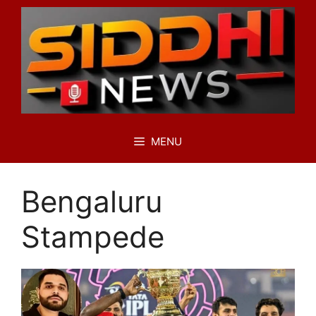
Skip
to
content
MENU
Bengaluru
Stampede