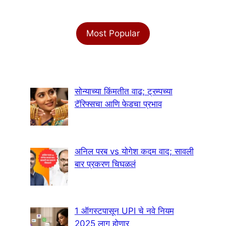
Most Popular
सोन्याच्या किंमतीत वाढ; ट्रम्पच्या
टॅरिफ्सचा आणि फेडचा प्रभाव
अनिल परब vs योगेश कदम वाद; सावली
बार प्रकरण चिघळलं
1 ऑगस्टपासून UPI चे नवे नियम
2025 लागू होणार