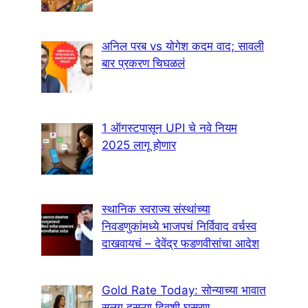
अनिल परब vs योगेश कदम वाद; सावली
बार प्रकरण चिघळलं
1 ऑगस्टपासून UPI चे नवे नियम
2025 लागू होणार
स्थानिक स्वराज्य संस्थांच्या
निवडणुकांमध्ये भाजपचं निर्विवाद वर्चस्व
दाखवायचं – देवेंद्र फडणवीसांचा आदेश
Gold Rate Today: सोन्याच्या भावात
सलग दुसऱ्या दिवशी घसरण