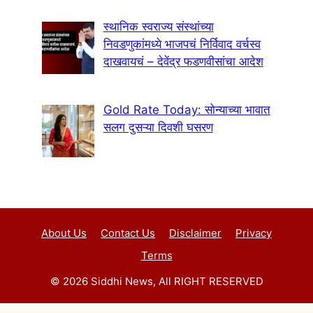
स्थानिक स्वराज्य संस्थांच्या
निवडणुकांमध्ये भाजपचं निर्विवाद वर्चस्व
दाखवायचं – देवेंद्र फडणवीसांचा आदेश
Gold Rate Today: सोन्याच्या भावात
सलग दुसऱ्या दिवशी घसरण
About Us
Contact Us
Disclaimer
Privacy
Terms
© 2026 Siddhi News, All RIGHT RESERVED