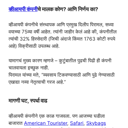
A
r
o
e
व्हीआयपी कंपनी
चे मालक कोण? आणि निर्णय का?
p
a
o
r
p
m
k
व्हीआयपी कंपनीचे संस्थापक आणि प्रमुख दिलीप पिरामल, सध्या
वयाच्या 75व्या वर्षी आहेत. त्यांनी जाहीर केलं आहे की, कंपनीतील
त्यांची 32% हिस्सेदारी (जिची अंदाजे किंमत 1763 कोटी रुपये
आहे) विक्रीसाठी उपलब्ध आहे.
यामागचं मुख्य कारण म्हणजे – कुटुंबातील पुढची पिढी ही कंपनी
चालवायला इच्छुक नाही.
पिरामल यांच्या मते, “व्यवसाय टिकवण्यासाठी आणि पुढे नेण्यासाठी
एखाद्या नव्या नेतृत्वाची गरज आहे.”
मागणी घट, स्पर्धा वाढ
व्हीआयपी कंपनीने एक काळ गाजवला. पण आजच्या घडीला
बाजारात
American Tourister
,
Safari
,
Skybags