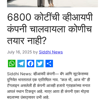
6800 कोटींची व्हीआयपी
कंपनी चालवायला कोणीच
तयार नाही?
July 16, 2025
by
Siddhi News
W
T
F
T
S
Siddhi News: व्हीआयपी कंपनी— बॅग आणि सूटकेसच्या
h
e
a
w
h
दुनियेत भारतातलं एक प्रतिष्ठित नाव. “कल भी, आज भी” ही
a
l
c
i
a
टॅगलाइन असलेली ही कंपनी आजही हजारो ग्राहकांच्या मनात
t
e
e
t
r
आपलं स्थान टिकवून आहे. मात्र आता ही कंपनी एका मोठ्या
बदलाच्या उंबरठ्यावर उभी आहे.
s
g
b
t
e