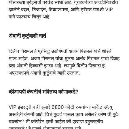
यांसारख्या ब्रँड्सची प्रचंड स्पर्धा आहे. ग्राहकांच्या आवडीनिवडीत
झालेले बदल, डिजाईन, टिकाऊपणा, आणि ट्रेंड्स यामध्ये VIP
मागे पडल्याचं चित्र आहे.
अंबानी कुटुंबाशी नातं
दिलीप पिरामल हे प्रसिद्ध उद्योगपती अजय पिरामल यांचे थोरले
भाऊ आहेत. अजय पिरामल यांचा मुलगा आनंद पिरामल याचा विवाह
ईशा अंबानी हिच्याशी झाला आहे. त्यामुळे दिलीप पिरामल हे
अप्रत्यक्षपणे अंबानी कुटुंबाचे व्याही ठरतात.
व्हीआयपी कंपनीचं भवितव्य कोणाकडे?
VIP इंडस्ट्रीज ही सुमारे 6800 कोटी रुपयांच्या मार्केट व्हॅल्यु
असलेली कंपनी आहे. तिचं पुढचं पाऊल काय असेल? कोण ती पुढे
चालवेल? ती कॉर्पोरेट हाती जाईल की एखाद्या बहुराष्ट्रीय
समूहाकडे? हे पाहणं औत्सुक्याचं ठरणार आहे.