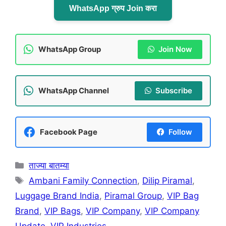
WhatsApp ग्रुप Join करा
WhatsApp Group
Join Now
WhatsApp Channel
Subscribe
Facebook Page
Follow
Categories
ताज्या बातम्या
Tags
Ambani Family Connection
,
Dilip Piramal
,
Luggage Brand India
,
Piramal Group
,
VIP Bag
Brand
,
VIP Bags
,
VIP Company
,
VIP Company
Update
,
VIP Industries