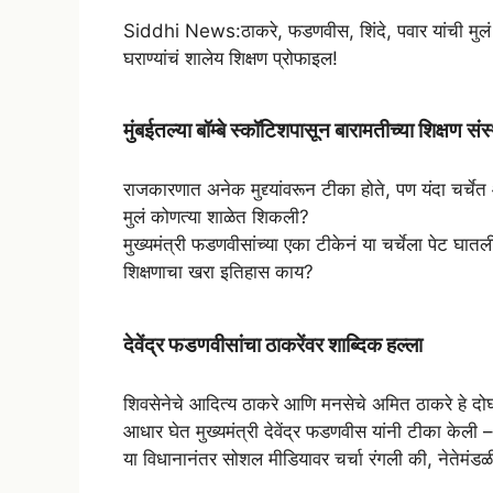
W
T
F
T
S
Siddhi News:ठाकरे, फडणवीस, शिंदे, पवार यांची मुलं 
h
e
a
w
h
घराण्यांचं शालेय शिक्षण प्रोफाइल!
a
l
c
i
a
t
e
e
t
r
मुंबईतल्या बॉम्बे स्कॉटिशपासून बारामतीच्या शिक्षण संस
s
g
b
t
e
A
r
o
e
राजकारणात अनेक मुद्द्यांवरून टीका होते, पण यंदा चर्चे
मुलं कोणत्या शाळेत शिकली?
p
a
o
r
मुख्यमंत्री फडणवीसांच्या एका टीकेनं या चर्चेला पेट घ
p
m
k
शिक्षणाचा खरा इतिहास काय?
देवेंद्र फडणवीसांचा ठाकरेंवर शाब्दिक हल्ला
शिवसेनेचे आदित्य ठाकरे आणि मनसेचे अमित ठाकरे हे दोघंही 
आधार घेत मुख्यमंत्री देवेंद्र फडणवीस यांनी टीका केली 
या विधानानंतर सोशल मीडियावर चर्चा रंगली की, नेतेमंडळ