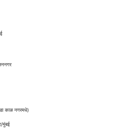
बई
िसननगर
थोडा काळ नगरमधे)
/मुंबई