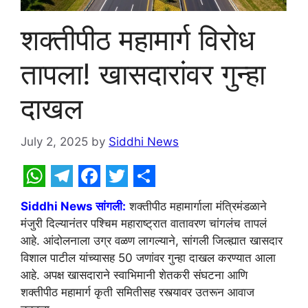
शक्तीपीठ महामार्ग विरोध
तापला! खासदारांवर गुन्हा
दाखल
July 2, 2025
by
Siddhi News
W
T
F
T
S
Siddhi News सांगली:
शक्तीपीठ महामार्गाला मंत्रिमंडळाने
h
e
a
w
h
मंजुरी दिल्यानंतर पश्चिम महाराष्ट्रात वातावरण चांगलंच तापलं
a
l
c
i
a
आहे. आंदोलनाला उग्र वळण लागल्याने, सांगली जिल्ह्यात खासदार
t
e
e
t
r
विशाल पाटील यांच्यासह 50 जणांवर गुन्हा दाखल करण्यात आला
आहे. अपक्ष खासदाराने स्वाभिमानी शेतकरी संघटना आणि
s
g
b
t
e
शक्तीपीठ महामार्ग कृती समितीसह रस्त्यावर उतरून आवाज
A
r
o
e