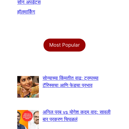
सोनं अपडेट्स
हॉलमार्किंग
Most Popular
सोन्याच्या किंमतीत वाढ; ट्रम्पच्या
टॅरिफ्सचा आणि फेडचा प्रभाव
अनिल परब vs योगेश कदम वाद; सावली
बार प्रकरण चिघळलं