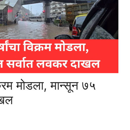
क्रम मोडला, मान्सून ७५
ाखल