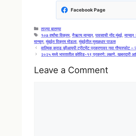
Facebook Page
Categories
ताज्या बातम्या
Tags
१०७ वर्षांचा विक्रम
,
नैऋत्य मान्सून
,
पावसाची नोंद मुंबई
,
मान्सू
मान्सून
,
मुंबईत विक्रम मोडला
,
मुंबईतील मुसळधार पाऊस
वाल्मिक कराड व्हीआयपी ट्रीटमेंट प्रकरणावर नवा गौप्यस्फोट – जे
२०२५ मध्ये भारतातील कोविड-१९ प्रकरणे: लक्षणे, खबरदारी 
Leave a Comment
Comment