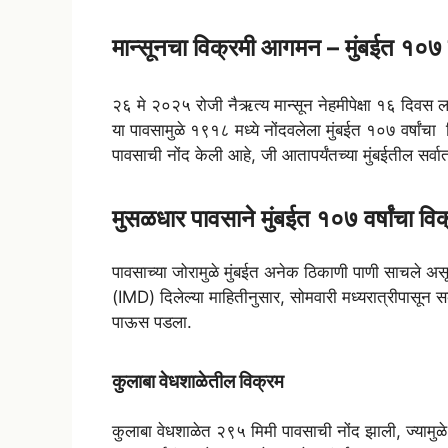
W
T
F
T
S
h
e
a
w
h
मान्सूनचा विक्रमी आगमन – मुंबईत १०७ व
a
l
c
i
a
t
e
e
t
r
२६ मे २०२५ रोजी नैऋत्य मान्सून नेहमीपेक्षा १६ दिवस
या पावसामुळे १९१८ मध्ये नोंदवलेला मुंबईत १०७ वर्षां
s
g
b
t
e
पावसाची नोंद केली आहे, जी आतापर्यंतच्या मुंबईतील सर्व
A
r
o
e
p
a
o
r
मुसळधार पावसाने मुंबईत १०७ वर्षांचा व
p
m
k
पावसाच्या जोरामुळे मुंबईत अनेक ठिकाणी पाणी साचले अ
(IMD) दिलेल्या माहितीनुसार, सोमवारी मध्यरात्रीपासून सक
पाऊस पडला.
कुलाबा वेधशाळेतील विक्रम
कुलाबा वेधशाळेत २९५ मिमी पावसाची नोंद झाली, ज्याम