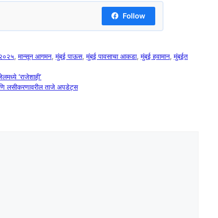
Follow
न २०२५
,
मान्सून आगमन
,
मुंबई पाऊस
,
मुंबई पावसाचा आकडा
,
मुंबई हवामान
,
मुंबईत
लमध्ये ‘राजेशाही’
आणि लसीकरणावरील ताजे अपडेट्स