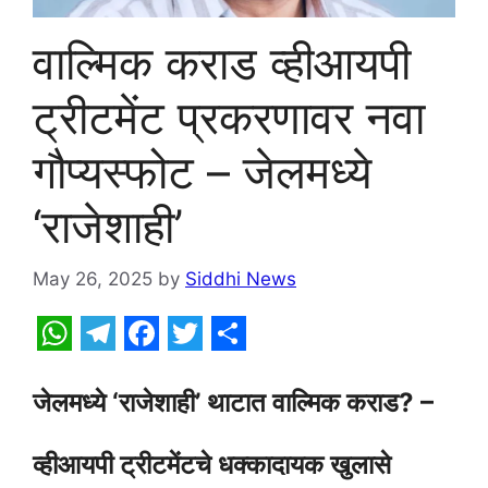
वाल्मिक कराड व्हीआयपी
ट्रीटमेंट प्रकरणावर नवा
गौप्यस्फोट – जेलमध्ये
‘राजेशाही’
May 26, 2025
by
Siddhi News
W
T
F
T
S
h
e
a
w
h
जेलमध्ये ‘राजेशाही’ थाटात वाल्मिक कराड? –
a
l
c
i
a
व्हीआयपी ट्रीटमेंटचे धक्कादायक खुलासे
t
e
e
t
r