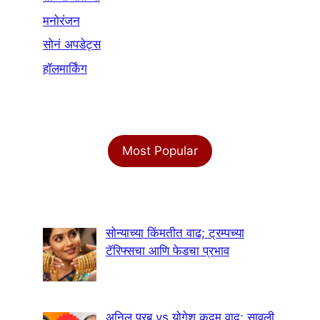
मनोरंजन
सोनं अपडेट्स
हॉलमार्किंग
Most Popular
सोन्याच्या किंमतीत वाढ; ट्रम्पच्या
टॅरिफ्सचा आणि फेडचा प्रभाव
अनिल परब vs योगेश कदम वाद; सावली