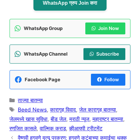
WhatsApp ग्रुप Join करा
WhatsApp Group
Join Now
WhatsApp Channel
Subscribe
Facebook Page
Follow
Categories
ताज्या बातम्या
Tags
Beed News
,
कारागृह विवाद
,
जेल कारागृह बातम्या
,
जेलमध्ये खास सुविधा
,
बीड जेल
,
मराठी न्यूज
,
महाराष्ट्र बातम्या
,
रणजित कासले
,
वाल्मिक कराड
,
व्हीआयपी ट्रीटमेंट
वैष्णवी हगवणे मृत्यू प्रकरण: हगवणे कुटुंबाच्या कमाईचा थक्क