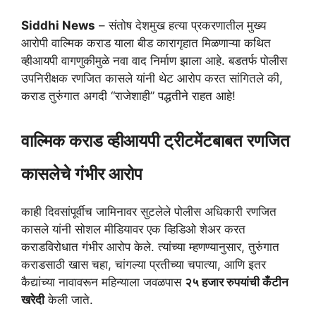
s
g
b
t
e
Siddhi News
– संतोष देशमुख हत्या प्रकरणातील मुख्य
A
r
o
e
आरोपी वाल्मिक कराड याला बीड कारागृहात मिळणाऱ्या कथित
p
a
o
r
व्हीआयपी वागणुकीमुळे नवा वाद निर्माण झाला आहे. बडतर्फ पोलीस
p
m
k
उपनिरीक्षक रणजित कासले यांनी थेट आरोप करत सांगितले की,
कराड तुरुंगात अगदी “राजेशाही” पद्धतीने राहत आहे!
वाल्मिक कराड व्हीआयपी ट्रीटमेंटबाबत रणजित
कासलेचे गंभीर आरोप
काही दिवसांपूर्वीच जामिनावर सुटलेले पोलीस अधिकारी रणजित
कासले यांनी सोशल मीडियावर एक व्हिडिओ शेअर करत
कराडविरोधात गंभीर आरोप केले. त्यांच्या म्हणण्यानुसार, तुरुंगात
कराडसाठी खास चहा, चांगल्या प्रतीच्या चपात्या, आणि इतर
कैद्यांच्या नावावरून महिन्याला जवळपास
२५ हजार रुपयांची कँटीन
खरेदी
केली जाते.