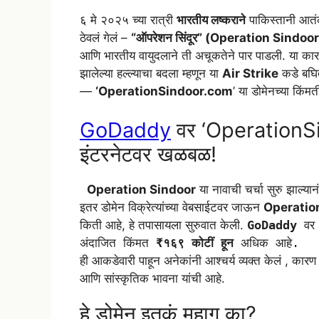
W
T
F
T
S
६ मे २०२५ च्या रात्री
भारतीय लष्कराने
पाकिस्तानी आतंक
h
e
a
w
h
ठेवलं गेलं –
“ऑपरेशन सिंदूर” (Operation Sindoor
a
l
c
i
a
आणि भारतीय वायुदलाने ती अचूकतेने पार पाडली. या कारव
t
e
e
t
r
झालेल्या हल्ल्याचा बदला म्हणून या
Air Strike
कडे बघित
—
‘OperationSindoor.com
’ या डोमेनच्या किंमती
s
g
b
t
e
A
r
o
e
GoDaddy
वर ‘OperationSin
p
a
o
r
इंटरनेटवर खळबळ!
p
m
k
Operation Sindoor
या नावाची चर्चा सुरु झाल्या
इतर डोमेन विक्रेत्यांच्या वेबसाईटवर जाऊन
Operatio
किती आहे, हे तपासायला सुरुवात केली.
GoDaddy
वर 
अंदाजित किंमत
₹१६९ कोटीं हून
अधिक आहे.
ही आकडेवारी पाहून अनेकांनी आश्चर्य व्यक्त केलं , कारण
आणि सांस्कृतिक भावना यांची आहे.
हे डोमेन इतकं महाग का?