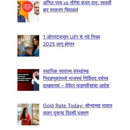
अनिल परब vs योगेश कदम वाद; सावली
बार प्रकरण चिघळलं
1 ऑगस्टपासून UPI चे नवे नियम
2025 लागू होणार
स्थानिक स्वराज्य संस्थांच्या
निवडणुकांमध्ये भाजपचं निर्विवाद वर्चस्व
दाखवायचं – देवेंद्र फडणवीसांचा आदेश
Gold Rate Today: सोन्याच्या भावात
सलग दुसऱ्या दिवशी घसरण