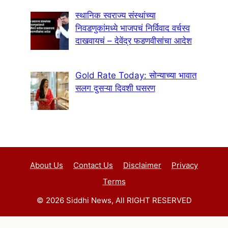
स्थानिक स्वराज्य संस्थांच्या
निवडणुकांमध्ये भाजपचं निर्विवाद वर्चस्व
दाखवायचं – देवेंद्र फडणवीसांचा आदेश
Gold Rate Today: सोन्याच्या भावात
सलग दुसऱ्या दिवशी घसरण
About Us
Contact Us
Disclaimer
Privacy
Terms
© 2026 Siddhi News, All RIGHT RESERVED