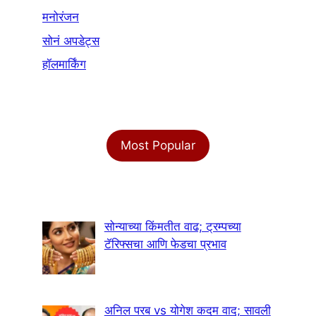
मनोरंजन
सोनं अपडेट्स
हॉलमार्किंग
Most Popular
सोन्याच्या किंमतीत वाढ; ट्रम्पच्या
टॅरिफ्सचा आणि फेडचा प्रभाव
अनिल परब vs योगेश कदम वाद; सावली