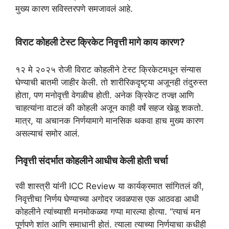
t
e
e
t
r
मुख्य कारण सविस्तरपणे समजावलं आहे.
s
g
b
t
e
A
r
o
e
विराट कोहली टेस्ट क्रिकेट निवृत्ती मागे काय कारण?
p
a
o
r
p
m
k
१२ मे २०२५ रोजी विराट कोहलीने टेस्ट क्रिकेटमधून संन्यास
घेण्याची बातमी जाहीर केली. तो शारीरिकदृष्ट्या अजूनही तंदुरुस्त
होता, पण मनोवृत्ती वेगळीच होती. अनेक क्रिकेट तज्ज्ञ आणि
चाहत्यांना वाटलं की कोहली अजून काही वर्षं सहज खेळू शकतो.
मात्र, या अचानक निर्णयामागे मानसिक थकवा हाच मुख्य कारण
असल्याचं समोर आलं.
निवृत्ती संदर्भात कोहलीने आधीच केली होती चर्चा
रवी शास्त्री यांनी ICC Review या कार्यक्रमात सांगितलं की,
निवृत्तीचा निर्णय घेण्याच्या अगोदर जवळपास एक आठवडा आधी
कोहलीने त्यांच्याशी मनमोकळ्या गप्पा मारल्या होत्या. “त्याचं मन
पूर्णपणे शांत आणि समाधानी होतं. त्याला त्याच्या निर्णयाचा कधीही