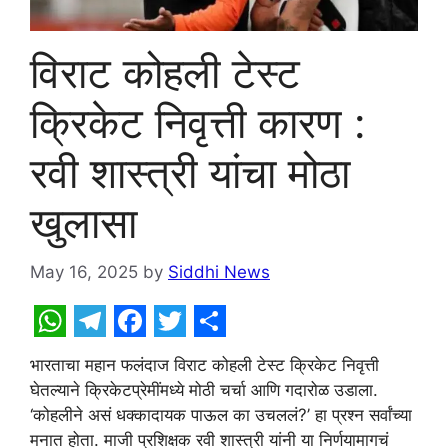
विराट कोहली टेस्ट
क्रिकेट निवृत्ती कारण :
रवी शास्त्री यांचा मोठा
खुलासा
May 16, 2025
by
Siddhi News
W
T
F
T
S
भारताचा महान फलंदाज विराट कोहली टेस्ट क्रिकेट निवृत्ती
h
e
a
w
h
घेतल्याने क्रिकेटप्रेमींमध्ये मोठी चर्चा आणि गदारोळ उडाला.
a
l
c
i
a
‘कोहलीने असं धक्कादायक पाऊल का उचललं?’ हा प्रश्न सर्वांच्या
मनात होता. माजी प्रशिक्षक रवी शास्त्री यांनी या निर्णयामागचं