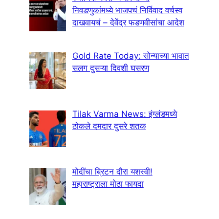
निवडणुकांमध्ये भाजपचं निर्विवाद वर्चस्व
दाखवायचं – देवेंद्र फडणवीसांचा आदेश
Gold Rate Today: सोन्याच्या भावात
सलग दुसऱ्या दिवशी घसरण
Tilak Varma News: इंग्लंडमध्ये
ठोकले दमदार दुसरे शतक
मोदींचा ब्रिटन दौरा यशस्वी!
महाराष्ट्राला मोठा फायदा