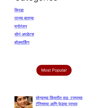
क्रिडा
ताज्या बातम्या
मनोरंजन
सोनं अपडेट्स
हॉलमार्किंग
Most Popular
सोन्याच्या किंमतीत वाढ; ट्रम्पच्या
टॅरिफ्सचा आणि फेडचा प्रभाव