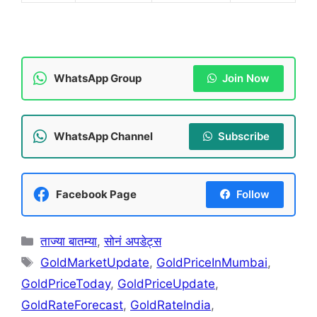
WhatsApp Group
Join Now
WhatsApp Channel
Subscribe
Facebook Page
Follow
Categories
ताज्या बातम्या
,
सोनं अपडेट्स
Tags
GoldMarketUpdate
,
GoldPriceInMumbai
,
GoldPriceToday
,
GoldPriceUpdate
,
GoldRateForecast
,
GoldRateIndia
,