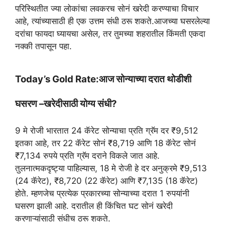
a
l
c
i
a
परिस्थितीत ज्या लोकांचा लवकरच सोनं खरेदी करण्याचा विचार
t
e
e
t
r
आहे, त्यांच्यासाठी ही एक उत्तम संधी ठरू शकते.आजच्या घसरलेल्या
दरांचा फायदा घ्यायचा असेल, तर तुमच्या शहरातील किंमती एकदा
s
g
b
t
e
नक्की तपासून पहा.
A
r
o
e
p
a
o
r
Today’s Gold Rate:आज सोन्याच्या दरात थोडीशी
p
m
k
घसरण –खरेदीसाठी योग्य संधी?
9 मे रोजी भारतात 24 कॅरेट सोन्याचा प्रति ग्रॅम दर ₹9,512
इतका आहे, तर 22 कॅरेट सोनं ₹8,719 आणि 18 कॅरेट सोनं
₹7,134 रुपये प्रति ग्रॅम दराने विकले जात आहे.
तुलनात्मकदृष्ट्या पाहिल्यास, 18 मे रोजी हे दर अनुक्रमे ₹9,513
(24 कॅरेट), ₹8,720 (22 कॅरेट) आणि ₹7,135 (18 कॅरेट)
होते. म्हणजेच प्रत्येक प्रकारच्या सोन्याच्या दरात 1 रुपयांनी
घसरण झाली आहे. दरातील ही किंचित घट सोनं खरेदी
करणाऱ्यांसाठी संधीच ठरू शकते.