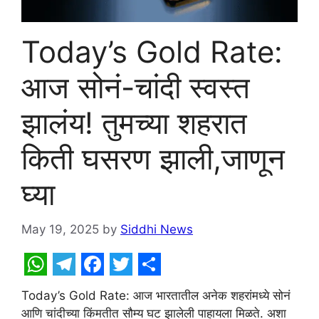
Today’s Gold Rate:
आज सोनं-चांदी स्वस्त
झालंय! तुमच्या शहरात
किती घसरण झाली,जाणून
घ्या
May 19, 2025
by
Siddhi News
W
T
F
T
S
Today’s Gold Rate: आज भारतातील अनेक शहरांमध्ये सोनं
h
e
a
w
h
आणि चांदीच्या किंमतीत सौम्य घट झालेली पाहायला मिळते. अशा