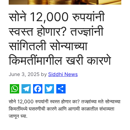
सोने 12,000 रुपयांनी
स्वस्त होणार? तज्ज्ञांनी
सांगितली सोन्याच्या
किमतींमागील खरी कारणे
June 3, 2025
by
Siddhi News
W
T
F
T
S
सोने 12,000 रुपयांनी स्वस्त होणार का? तज्ज्ञांच्या मते सोन्याच्या
h
e
a
w
h
किमतींमध्ये घसरणीची कारणे आणि आगामी काळातील संभाव्यता
a
l
c
i
a
जाणून घ्या.
t
e
e
t
r