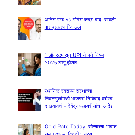
अनिल परब vs योगेश कदम वाद; सावली
बार प्रकरण चिघळलं
1 ऑगस्टपासून UPI चे नवे नियम
2025 लागू होणार
स्थानिक स्वराज्य संस्थांच्या
निवडणुकांमध्ये भाजपचं निर्विवाद वर्चस्व
दाखवायचं – देवेंद्र फडणवीसांचा आदेश
Gold Rate Today: सोन्याच्या भावात
सलग दुसऱ्या दिवशी घसरण