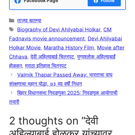
Facebook Page
Follow
Categories
ताज्या बातम्या
Tags
Biography of Devi Ahilyabai Holkar
,
CM
Fadnavis movie announcement
,
Devi Ahilyabai
Holkar Movie
,
Maratha History Film
,
Movie after
Chhava
,
देवी अहिल्याबाई चित्रपट
,
पुण्यश्लोक अहिल्याबाईं
होळकर
,
मराठा इतिहास चित्रपट
Valmik Thapar Passed Away: भारताचा वाघ
संरक्षणाचा महान योद्धा, ७३ व्या वर्षी निधन
बिहार विधानसभा निवडणुका 2025: निवडणूक आयोगाची
तयारी
2 thoughts on “देवी
अहिल्याबाई होळकर यांच्यावर