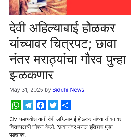
देवी अहिल्याबाई होळकर
यांच्यावर चित्रपट; छावा
नंतर मराठ्यांचा गौरव पुन्हा
झळकणार
May 31, 2025
by
Siddhi News
W
T
F
T
S
CM फडणवीस यांनी देवी अहिल्याबाई होळकर यांच्या जीवनावर
h
e
a
w
h
चित्रपटाची घोषणा केली. ‘छावा’नंतर मराठा इतिहास पुन्हा
a
l
c
i
a
पडद्यावर.