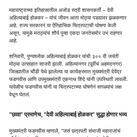
t
e
e
t
r
महाराष्ट्राच्या इतिहासातील अजोड स्त्री शासनकर्ती – देवी
s
g
b
t
e
अहिल्याबाई होळकर – यांचं जीवन आता मोठ्या पडद्यावर झळकणार
A
r
o
e
आहे. राज्य सरकारनं या ऐतिहासिक चित्रपटाची घोषणा केली
p
a
o
r
असून, यामुळे मराठ्यांचं शौर्य पुन्हा एकदा जनतेसमोर उभं राहणार
आहे.
p
m
k
शनिवारी, पुण्यश्लोक अहिल्याबाई होळकर यांची ३०० वी जयंती
मोठ्या उत्साहात साजरी झाली. अहिल्यानगर (पूर्वीचं अहमदनगर)
जिल्ह्यातील चौंडी येथे झालेल्या या कार्यक्रमात मुख्यमंत्री देवेंद्र
फडणवीस आणि उपमुख्यमंत्री एकनाथ शिंदे यांनी उपस्थिती लावली.
यावेळीच फडणवीस यांनी या चित्रपटाच्या घोषणेनं सगळ्यांचं लक्ष
वेधून घेतलं.
“छावा” प्रमाणेच, “देवी अहिल्याबाई होळकर” सुद्धा होणार भव्य
मुख्यमंत्री फडणवीस म्हणाले, “जसं छत्रपती संभाजी महाराजांचं