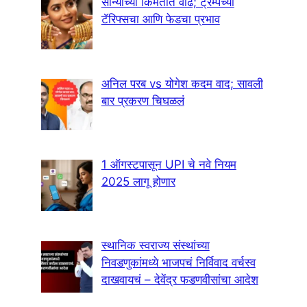
सोन्याच्या किंमतीत वाढ; ट्रम्पच्या
टॅरिफ्सचा आणि फेडचा प्रभाव
अनिल परब vs योगेश कदम वाद; सावली
बार प्रकरण चिघळलं
1 ऑगस्टपासून UPI चे नवे नियम
2025 लागू होणार
स्थानिक स्वराज्य संस्थांच्या
निवडणुकांमध्ये भाजपचं निर्विवाद वर्चस्व
दाखवायचं – देवेंद्र फडणवीसांचा आदेश