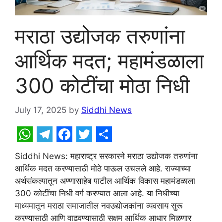
मराठा उद्योजक तरुणांना
आर्थिक मदत; महामंडळाला
300 कोटींचा मोठा निधी
July 17, 2025
by
Siddhi News
W
T
F
T
S
Siddhi News: महाराष्ट्र सरकारने मराठा उद्योजक तरुणांना
h
e
a
w
h
आर्थिक मदत करण्यासाठी मोठे पाऊल उचलले आहे. राज्याच्या
a
l
c
i
a
अर्थसंकल्पातून अण्णासाहेब पाटील आर्थिक विकास महामंडळाला
t
e
e
t
r
300 कोटींचा निधी वर्ग करण्यात आला आहे. या निधीच्या
माध्यमातून मराठा समाजातील नवउद्योजकांना व्यवसाय सुरू
s
g
b
t
e
करण्यासाठी आणि वाढवण्यासाठी सक्षम आर्थिक आधार मिळणार