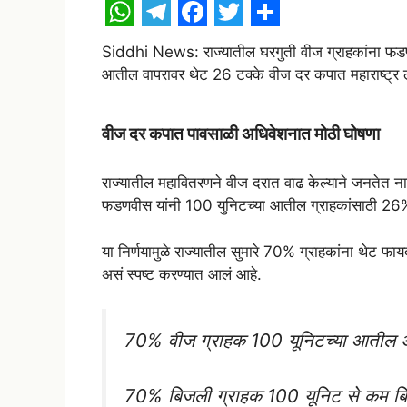
W
T
F
T
S
Siddhi News: राज्यातील घरगुती वीज ग्राहकांना फड
h
e
a
w
h
आतील वापरावर थेट 26 टक्के वीज दर कपात महाराष्ट्र ल
a
l
c
i
a
t
e
e
t
r
वीज दर कपात पावसाळी अधिवेशनात मोठी घोषणा
s
g
b
t
e
A
r
o
e
राज्यातील महावितरणने वीज दरात वाढ केल्याने जनतेत ना
फडणवीस यांनी 100 युनिटच्या आतील ग्राहकांसाठी 26
p
a
o
r
p
m
k
या निर्णयामुळे राज्यातील सुमारे 70% ग्राहकांना थेट फा
असं स्पष्ट करण्यात आलं आहे.
70% वीज ग्राहक 100 यूनिटच्या आतील अस
70% बिजली ग्राहक 100 यूनिट से कम बिजल