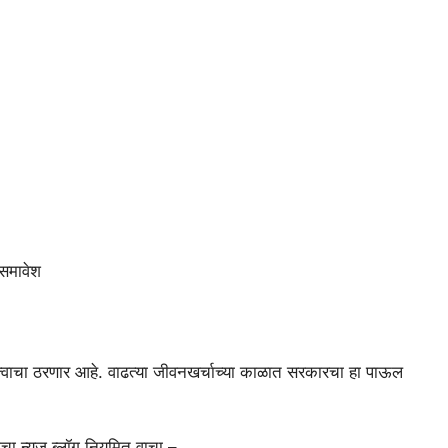
ा समावेश
त्त्वाचा ठरणार आहे. वाढत्या जीवनखर्चाच्या काळात सरकारचा हा पाऊल
ा न्यूज ब्लॉग नियमित वाचा –