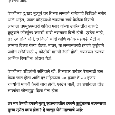
प्रश्नच आहे.
s
g
b
t
e
A
r
o
e
वैष्णवीच्या दु:खद मृत्यूनं तर तिच्या लग्नाचे राजेशाही व्हिडिओ समोर
p
a
o
r
आले आहेत, ज्यात कोट्यवधी रुपयांचा खर्च केलेला दिसतो.
लग्नाला उपमुख्यमंत्री अजित पवार यांच्या उपस्थितीत कस्पटे
p
m
k
कुटुंबाने फॉर्च्युनर कारची चावी नवऱ्याला दिली होती. एवढेच नाही,
तर ५० तोळे सोनं, ७ किलो चांदी आणि अनेक महागडी भेटी या
लग्नात दिल्या गेल्या होत्या. मात्र, या लग्नानंतरही हगवणे कुटुंबाने
जमीन खरेदीसाठी २ कोटींची मागणी केली होती, ज्यावरून त्यांच्या
आर्थिक स्थितीचा अंदाज येतो.
वैष्णवीच्या वडिलांनी सांगितले की, तिच्यावर वारंवार पैशासाठी छळ
केला जात होता आणि दर महिन्याला ५० हजार ते ७५ हजार
रुपयांची मागणी केली जात होती. एवढेच नाही, तर शशांकला दीड
लाखांचा फोनसुद्धा दिला गेला होता.
तर मग वैष्णवी हगवणे मृत्यू प्रकरणातील हगवणे कुटुंबाच्या उत्पन्नाचा
मुख्य स्रोत काय होता? हे जाणून घेणे महत्त्वाचे आहे: