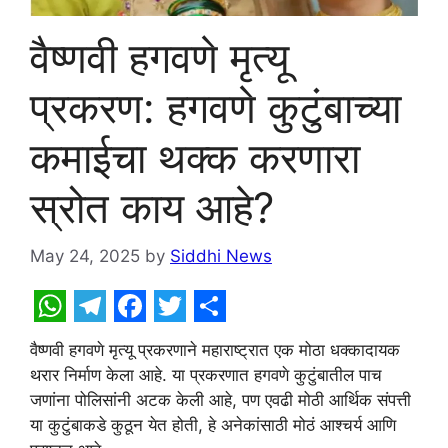
वैष्णवी हगवणे मृत्यू
प्रकरण: हगवणे कुटुंबाच्या
कमाईचा थक्क करणारा
स्रोत काय आहे?
May 24, 2025
by
Siddhi News
W
T
F
T
S
वैष्णवी हगवणे मृत्यू प्रकरणाने महाराष्ट्रात एक मोठा धक्कादायक
h
e
a
w
h
थरार निर्माण केला आहे. या प्रकरणात हगवणे कुटुंबातील पाच
a
l
c
i
a
जणांना पोलिसांनी अटक केली आहे, पण एवढी मोठी आर्थिक संपत्ती
t
e
e
t
r
या कुटुंबाकडे कुठून येत होती, हे अनेकांसाठी मोठं आश्चर्य आणि